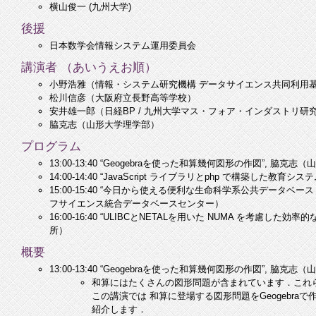
横山俊一 (九州大学)
後援
日本数学会情報システム運用委員会
講演者 （あいうえお順）
小野浩雅（情報・システム研究機構 データサイエンス共同利用基
松川信彦（大阪府立長野高等学校）
安井雄一郎（日経BP / 九州大学マス・フォア・インダストリ研
脇克志（山形大学理学部）
プログラム
13:00-13:40 “Geogebraを使った和算幾何図形の作図”, 脇克
14:00-14:40 “JavaScript ライブラリとphp で構築した教
15:00-15:40 “今日から使える便利な生命科学系公共データベー
フサイエンス統合データベースセンター）
16:00-16:40 “ULIBCとNETALを用いた NUMA を考
所）
概要
13:00-13:40 “Geogebraを使った和算幾何図形の作図”, 脇克
和算にはたくさんの図形問題が含まれています．これら
この講演では 和算に登場する図形問題をGeogebra
紹介します．