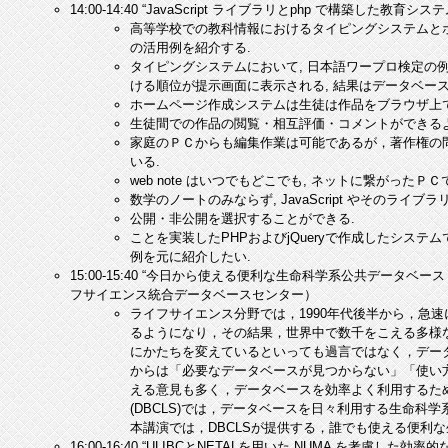
14:00-14:40 “JavaScript ライブラリとphp で構築した
高等学校での教科情報におけるタイピングシステムとホー
の活用例を紹介する.
タイピングシステムにおいて, 日本語ワープロ検定の例
ける順位が提示画面に表示される, 結果はデータベー
ホームページ作成システムは生徒は作品をブラウザ上で編
生徒間での作品の閲覧・相互評価・コメントができるよ
家庭のＰＣからも編集作業は可能であるが，著作権の問
いる.
web note はいつでもどこでも, ネットに繋がった
数学のノートのみならず, JavaScript やそのラ
公開・非公開を選択することができる.
ことを実装したPHPおよびjQueryで作成したシステムで
例を元に紹介したい.
15:00-15:40 “今日から使える便利な生命科学系公共データベー
フサイエンス統合データベースセンター）
ライフサイエンス分野では，1990年代後半から，急
るようになり，その結果，世界中で数千をこえる多様
にかたちを変えているといっても過言ではなく，デー
からは「必要なデータベースが見つからない」「使い
える意見も多く，データベースを効率よく利用するた
(DBCLS)では，データベースを日々利用する生命
本講演では，DBCLSが提供する，誰でも使える便利
16:00-16:40 “ULIBCとNETALを用いた NUMA を考